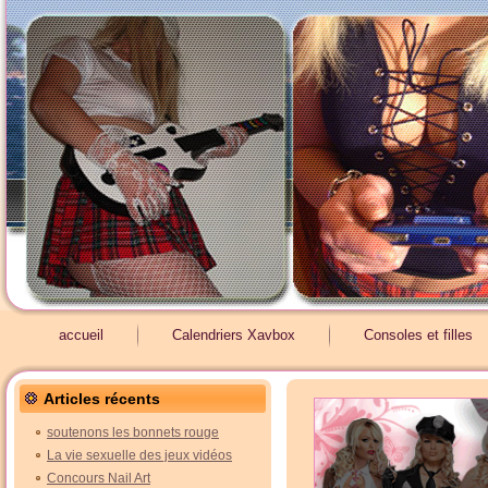
accueil
Calendriers Xavbox
Consoles et filles
Articles récents
soutenons les bonnets rouge
La vie sexuelle des jeux vidéos
Concours Nail Art