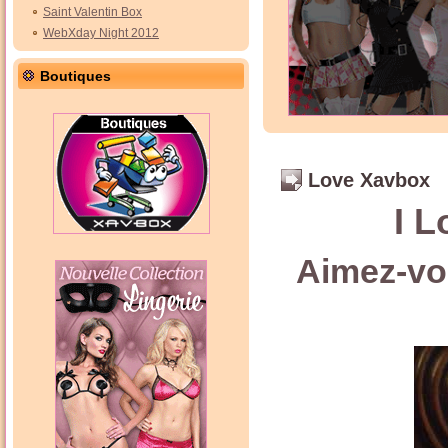
Saint Valentin Box
WebXday Night 2012
Boutiques
Love Xavbox
I L
Aimez-vo