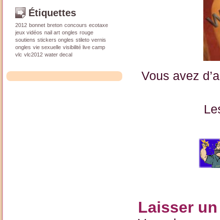
Étiquettes
2012
bonnet
breton
concours
ecotaxe
jeux vidéos
nail art
ongles
rouge
soutiens
stickers ongles
stileto
vernis
ongles
vie sexuelle
visibilité live camp
vlc
vlc2012
water decal
Vous avez d’a
Le
Laisser u