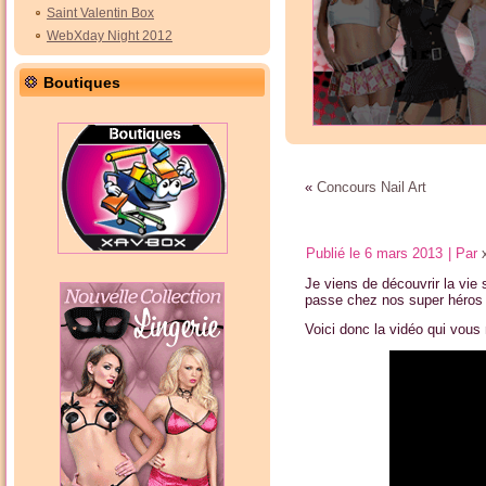
Saint Valentin Box
WebXday Night 2012
Boutiques
«
Concours Nail Art
Publié le
6 mars 2013
|
Par
Je viens de découvrir la vie
passe chez nos super héros
Voici donc la vidéo qui vous 