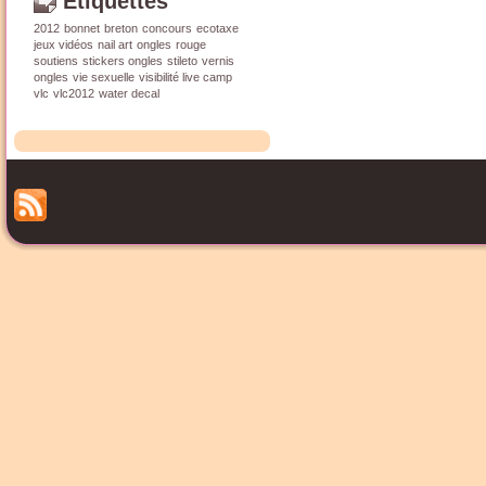
Étiquettes
2012
bonnet
breton
concours
ecotaxe
jeux vidéos
nail art
ongles
rouge
soutiens
stickers ongles
stileto
vernis
ongles
vie sexuelle
visibilité live camp
vlc
vlc2012
water decal