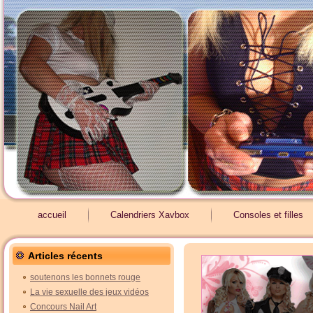
accueil
Calendriers Xavbox
Consoles et filles
Articles récents
soutenons les bonnets rouge
La vie sexuelle des jeux vidéos
Concours Nail Art