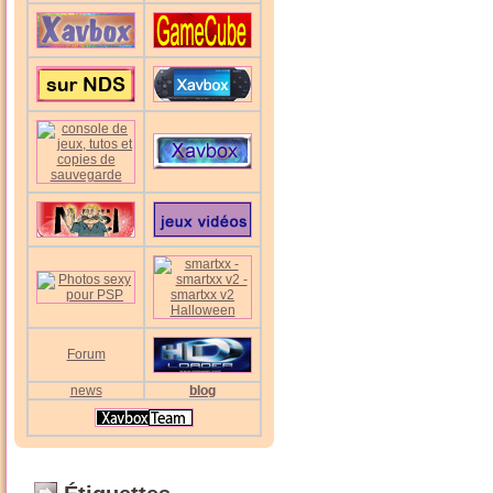
Forum
news
blog