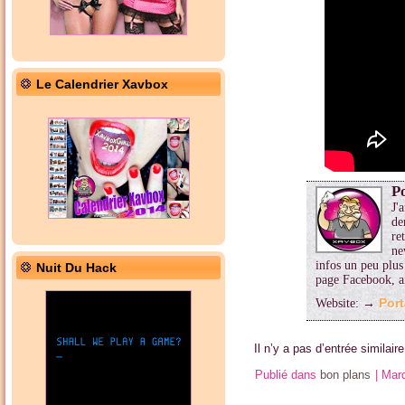
Le Calendrier Xavbox
P
J'
de
re
ne
infos un peu plus 
Nuit Du Hack
page Facebook, a
Website: →
Port
Il n’y a pas d’entrée similaire
Publié dans
bon plans
|
Mar