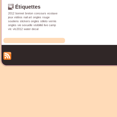
Étiquettes
2012
bonnet
breton
concours
ecotaxe
jeux vidéos
nail art
ongles
rouge
soutiens
stickers ongles
stileto
vernis
ongles
vie sexuelle
visibilité live camp
vlc
vlc2012
water decal