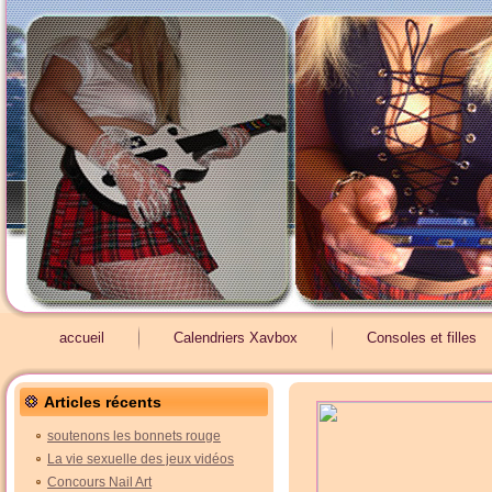
accueil
Calendriers Xavbox
Consoles et filles
Articles récents
soutenons les bonnets rouge
La vie sexuelle des jeux vidéos
Concours Nail Art