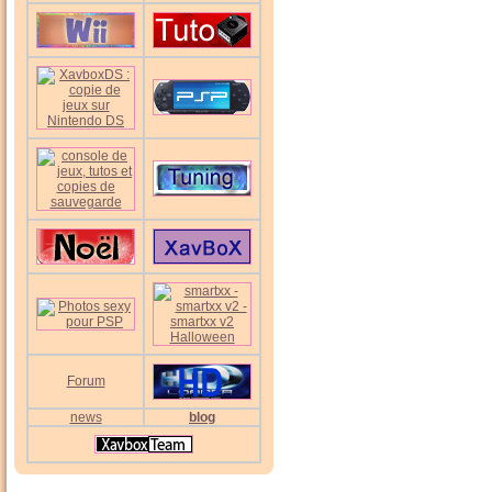
Forum
news
blog